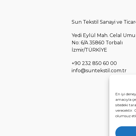
Sun Tekstil Sanayi ve Ticar
Yedi Eylül Mah. Celal Umu
No: 6/A 35860 Torbalı
İzmir/TÜRKİYE
+90 232 850 60 00
info@suntekstil.com.tr
En iyi dene
amacıyla çer
sitedeki tar
verecektir. 
olumsuz etki