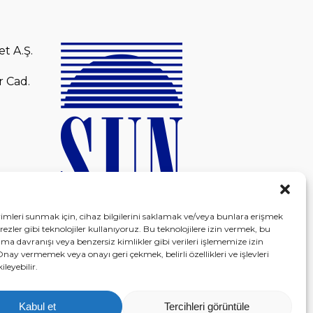
et A.Ş.
r Cad.
yimleri sunmak için, cihaz bilgilerini saklamak ve/veya bunlara erişmek
ezler gibi teknolojiler kullanıyoruz. Bu teknolojilere izin vermek, bu
ama davranışı veya benzersiz kimlikler gibi verileri işlememize izin
Onay vermemek veya onayı geri çekmek, belirli özellikleri ve işlevleri
leyebilir.
Kabul et
Tercihleri görüntüle