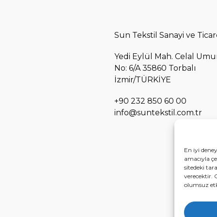
Sun Tekstil Sanayi ve Ticar
Yedi Eylül Mah. Celal Umu
No: 6/A 35860 Torbalı
İzmir/TÜRKİYE
+90 232 850 60 00
info@suntekstil.com.tr
En iyi dene
amacıyla çer
sitedeki tar
verecektir. 
olumsuz etki