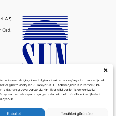
et A.Ş.
r Cad.
yimleri sunmak için, cihaz bilgilerini saklamak ve/veya bunlara erişmek
ezler gibi teknolojiler kullanıyoruz. Bu teknolojilere izin vermek, bu
ama davranışı veya benzersiz kimlikler gibi verileri işlememize izin
Onay vermemek veya onayı geri çekmek, belirli özellikleri ve işlevleri
leyebilir.
Kabul et
Tercihleri görüntüle