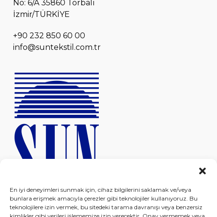
No: 6/A 35860 Torbalı
İzmir/TÜRKİYE
+90 232 850 60 00
info@suntekstil.com.tr
En iyi deneyimleri sunmak için, cihaz bilgilerini saklamak ve/veya
bunlara erişmek amacıyla çerezler gibi teknolojiler kullanıyoruz. Bu
teknolojilere izin vermek, bu sitedeki tarama davranışı veya benzersiz
kimlikler gibi verileri işlememize izin verecektir. Onay vermemek veya