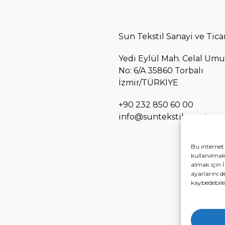
Sun Tekstil Sanayi ve Ticar
Yedi Eylül Mah. Celal Umu
No: 6/A 35860 Torbalı
İzmir/TÜRKİYE
+90 232 850 60 00
info@suntekstil.com.tr
Bu internet 
kullanılmakt
almak için İ
ayarlarını d
kaybedebilec