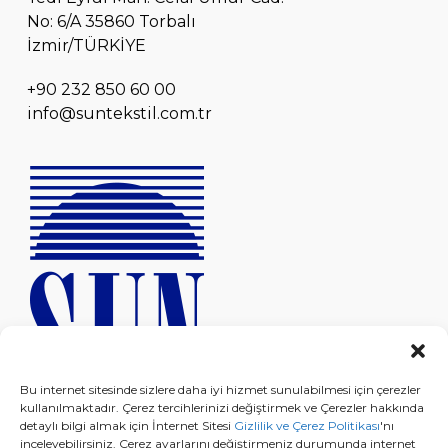
No: 6/A 35860 Torbalı
İzmir/TÜRKİYE
+90 232 850 60 00
info@suntekstil.com.tr
Bu internet sitesinde sizlere daha iyi hizmet sunulabilmesi için çerezler
kullanılmaktadır. Çerez tercihlerinizi değiştirmek ve Çerezler hakkında
detaylı bilgi almak için İnternet Sitesi
Gizlilik ve Çerez Politikası
'nı
inceleyebilirsiniz. Çerez ayarlarını değiştirmeniz durumunda internet