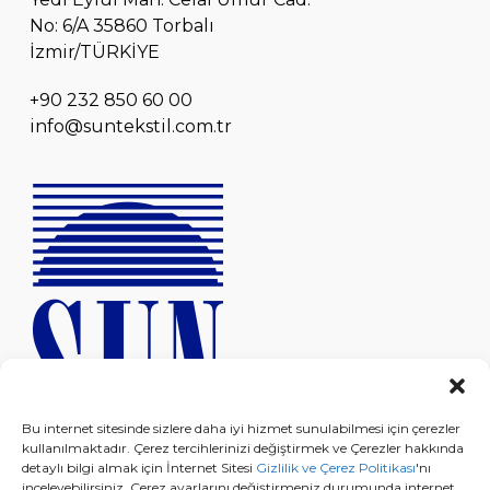
No: 6/A 35860 Torbalı
İzmir/TÜRKİYE
+90 232 850 60 00
info@suntekstil.com.tr
Bu internet sitesinde sizlere daha iyi hizmet sunulabilmesi için çerezler
kullanılmaktadır. Çerez tercihlerinizi değiştirmek ve Çerezler hakkında
detaylı bilgi almak için İnternet Sitesi
Gizlilik ve Çerez Politikası
'nı
inceleyebilirsiniz. Çerez ayarlarını değiştirmeniz durumunda internet