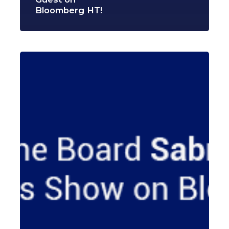
Bloomberg HT!
We
Were
on
Bloomberg
HT
Live!