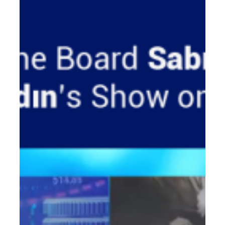
A
Para!