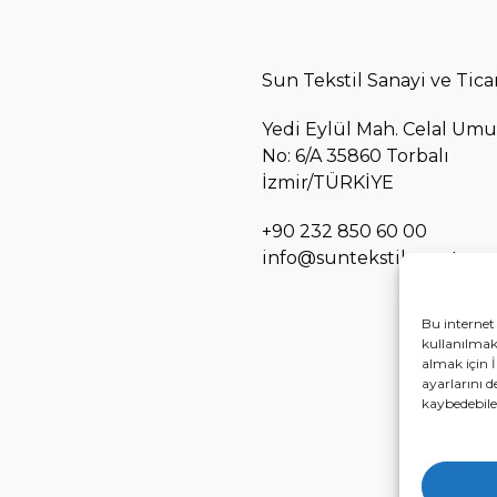
Sun Tekstil Sanayi ve Ticar
Yedi Eylül Mah. Celal Umu
No: 6/A 35860 Torbalı
İzmir/TÜRKİYE
+90 232 850 60 00
info@suntekstil.com.tr
Bu internet 
kullanılmakt
almak için İ
ayarlarını d
kaybedebilec