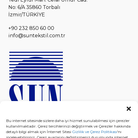
No: 6/A 35860 Torbalı
İzmir/TÜRKİYE
+90 232 850 60 00
info@suntekstil.com.tr
Bu internet sitesinde sizlere daha iyi hizmet sunulabilmesi için çerezler
kullanılmaktadır. Çerez tercihlerinizi değiştirmek ve Çerezler hakkında
detaylı bilgi almak için İnternet Sitesi
Gizlilik ve Çerez Politikası
'nı
inceleyebilirsiniz. Çerez ayarlarını değiştirmeniz durumunda internet