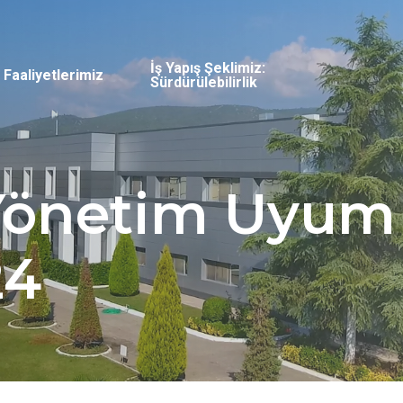
İş Yapış Şeklimiz:
Faaliyetlerimiz
Sürdürülebilirlik
Yönetim Uyum
24