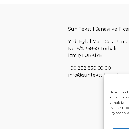
Sun Tekstil Sanayi ve Ticar
Yedi Eylül Mah. Celal Umu
No: 6/A 35860 Torbalı
İzmir/TÜRKİYE
+90 232 850 60 00
info@suntekstil.com.tr
Bu internet 
kullanılmakt
almak için İ
ayarlarını d
kaybedebilec