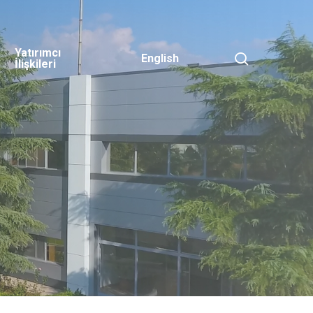
Yatırımcı
search
English
İlişkileri