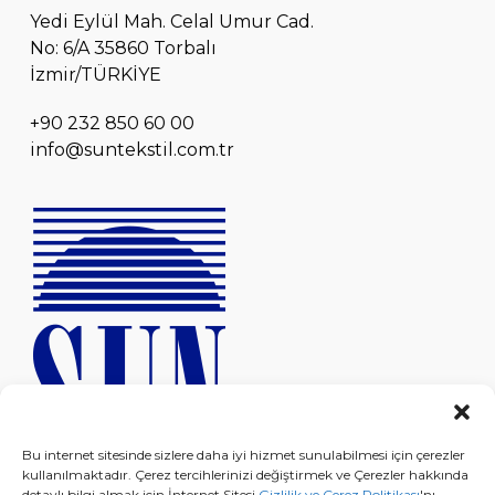
Yedi Eylül Mah. Celal Umur Cad.
No: 6/A 35860 Torbalı
İzmir/TÜRKİYE
+90 232 850 60 00
info@suntekstil.com.tr
Bu internet sitesinde sizlere daha iyi hizmet sunulabilmesi için çerezler
kullanılmaktadır. Çerez tercihlerinizi değiştirmek ve Çerezler hakkında
detaylı bilgi almak için İnternet Sitesi
Gizlilik ve Çerez Politikası
'nı