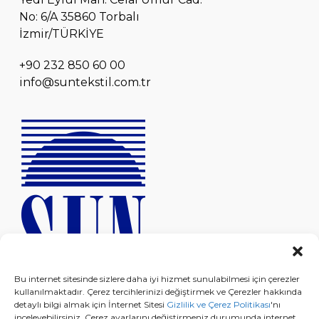
No: 6/A 35860 Torbalı
İzmir/TÜRKİYE
+90 232 850 60 00
info@suntekstil.com.tr
Bu internet sitesinde sizlere daha iyi hizmet sunulabilmesi için çerezler
kullanılmaktadır. Çerez tercihlerinizi değiştirmek ve Çerezler hakkında
detaylı bilgi almak için İnternet Sitesi
Gizlilik ve Çerez Politikası
'nı
inceleyebilirsiniz. Çerez ayarlarını değiştirmeniz durumunda internet