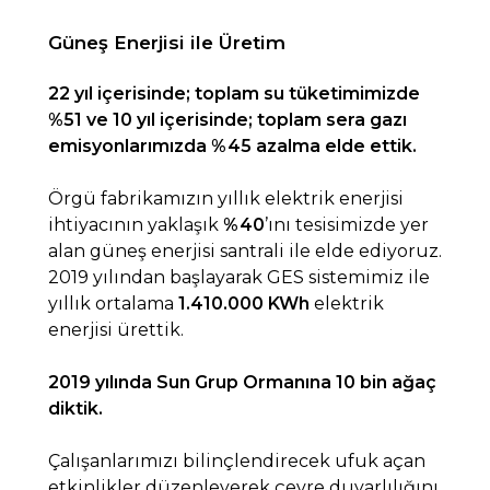
Güneş Enerjisi ile Üretim
22 yıl içerisinde; toplam su tüketimimizde
%51 ve 10 yıl içerisinde; t
oplam sera gazı
emisyonlarımızda %45
azalma elde ettik.
Örgü fabrikamızın yıllık elektrik enerjisi
ihtiyacının yaklaşık
%40
’ını tesisimizde yer
alan güneş enerjisi santrali ile elde ediyoruz.
2019 yılından başlayarak GES sistemimiz ile
yıllık ortalama
1.410.000 KWh
elektrik
enerjisi ürettik.
2019 yılında Sun Grup Ormanına 10 bin ağaç
diktik.
Çalışanlarımızı bilinçlendirecek ufuk açan
etkinlikler düzenleyerek çevre duyarlılığını