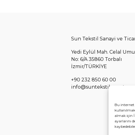
Sun Tekstil Sanayi ve Ticar
Yedi Eylül Mah. Celal Umu
No: 6/A 35860 Torbalı
İzmir/TÜRKİYE
+90 232 850 60 00
info@suntekstil.com.tr
Bu internet 
kullanılmakt
almak için İ
ayarlarını d
kaybedebilec