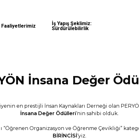
İş Yapış Şeklimiz:
Faaliyetlerimiz
Sürdürülebilirlik
ÖN İnsana Değer Ödül
yenin en prestijli İnsan Kaynakları Derneği olan PERY
İnsana Değer Ödülleri
‘nin sahibi olduk.
ılı “Öğrenen Organizasyon ve Öğrenme Çevikliği” katego
BİRİNCİSİ
‘yiz.