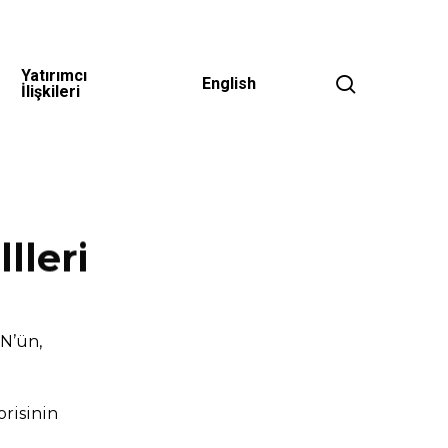
Yatırımcı
search
English
İlişkileri
lleri
ÖN’ün,
risinin